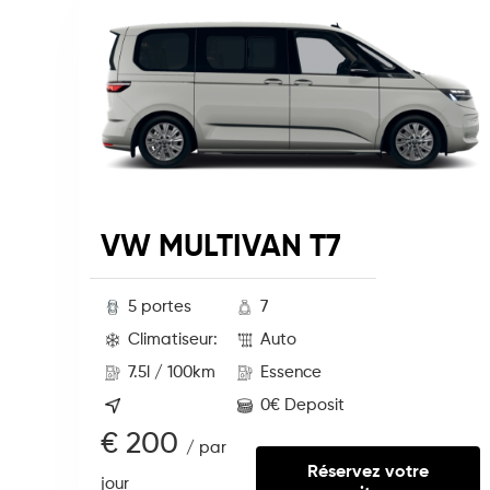
VW MULTIVAN T7
5 portes
7
Climatiseur:
Auto
7.5l / 100km
Essence
0€ Deposit
€ 200
/ par
Réservez votre
jour