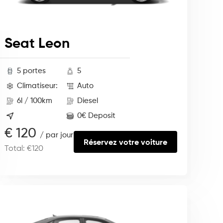
Seat Leon
5 portes
5
Climatiseur:
Auto
6l / 100km
Diesel
0€ Deposit
€ 120
/ par jour
Réservez votre voiture
Total: €120