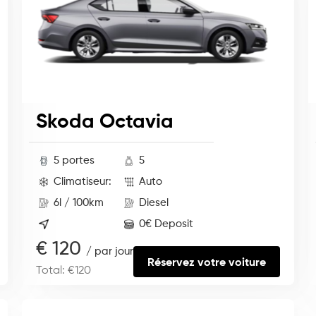
Skoda Octavia
5 portes
5
Climatiseur:
Auto
6l / 100km
Diesel
0€ Deposit
€ 120
/ par jour
Réservez votre voiture
Total: €120