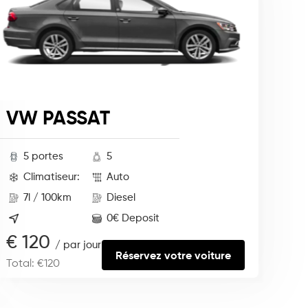
VW PASSAT
5 portes
5
Climatiseur:
Auto
7l / 100km
Diesel
0€ Deposit
€ 120
/ par jour
Réservez votre voiture
Total: €120