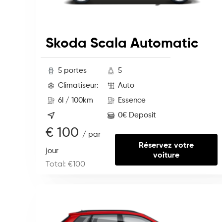
Skoda Scala Automatic
5 portes
5
Climatiseur:
Auto
6l / 100km
Essence
0€ Deposit
€ 100
/ par
Réservez votre
jour
voiture
Total: €100