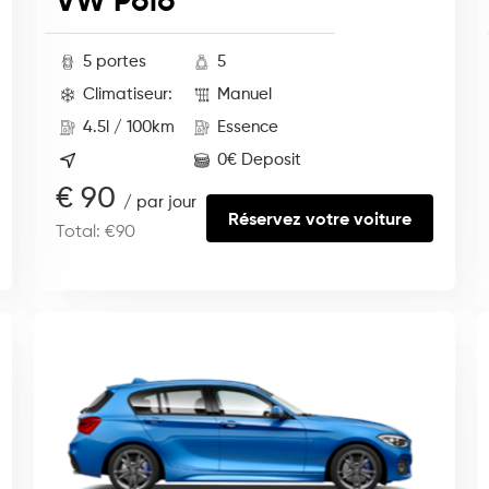
VW Polo
5 portes
5
Climatiseur:
Manuel
4.5l / 100km
Essence
0€ Deposit
€ 90
/ par jour
Réservez votre voiture
Total: €90