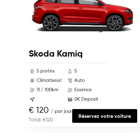
Skoda Kamiq
5 portes
5
Climatiseur:
Auto
7l / 100km
Essence
0€ Deposit
€ 120
/ par jour
Réservez votre voiture
Total: €120