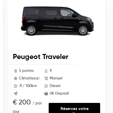
Peugeot Traveler
5 portes
9
Climatiseur:
Manuel
7l / 100km
Diesel
0€ Deposit
€ 200
/ par
Réservez votre
jour