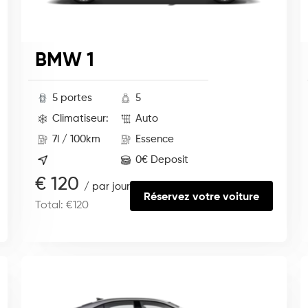
BMW 1
5 portes
5
Climatiseur:
Auto
7l / 100km
Essence
0€ Deposit
€ 120
/ par jour
Réservez votre voiture
Total: €120