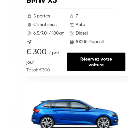
BMW X5
5 portes
7
Climatiseur:
Auto
6.5/7.0l / 100km
Diesel
1000€ Deposit
€ 300
/ par
Réservez votre
jour
voiture
Total: €300