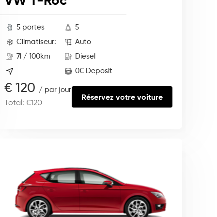
VW T-Roc
5 portes
5
Climatiseur:
Auto
7l / 100km
Diesel
0€ Deposit
€ 120
/ par jour
Réservez votre voiture
Total: €120